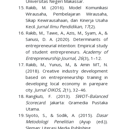
Universitas Negeri Makassar.
Rakib, M. (2016). Model Komunikasi
Wirausaha, Pembelajaran Wirausaha,
Sikap Kewirausahaan, dan Kinerja Usaha
Kecil.
Jurnal Ilmu Pendidikan
,
17
(2).
Rakib, M., Tawe, A., Azis, M., Syam, A., &
Sanusi, D. A. (2020). Determinants of
entrepreneurial intention: Empirical study
of student entrepreneurs.
Academy of
Entrepreneurship Journal
,
26
(3), 1–12.
Rakib, M., Yunus, M., & Amin MT, N.
(2018). Creative industry development
based on entrepreneurship training in
developing local economy in parepare
city.
Jurnal OIKOS
,
2
(1), 32–46.
Rangkuti, F. (2013).
SWOT–Balanced
Scorecard
. Jakarta: Gramedia Pustaka
Utama.
Siyoto, S., & Sodik, A. (2015).
Dasar
Metodologi Penelitian
(Ayup (ed.)).
Sleman: Literasi Media Publishing.