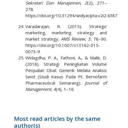
Sekretari Dan Manajemen
,
2
(2), 271–
278.
https://doi.org/10.31294/widyacipta.v2i2.4387
Varadarajan, R. (2015). Strategic
marketing, marketing strategy and
market strategy.
AMS Review
,
5
, 78–90.
https://doi.org/10.1007/s13162-015-
0073-9
Widagdha, P. A., Fathoni, A., & Malik, D.
(2018). Strategi Peningkatan Volume
Penjualan Obat Generik Melalui Analisis
Swot (Studi Kasus Pada Pt. Bernofarm
Pharmaceutical Semarang).
Journal of
Management
,
4
(4), 1–16.
Most read articles by the same
author(s)