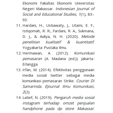
Ekonomi Fakultas Ekonomi Universitas
Negeri Makassar.
Indonesian Journal of
Social and Educational Studies
,
1
(1), 83–
93.
Hardani, H., Ustiawaty, J., Utami, E. F.,
Istiqomah, R. R., Fardani, R. A., Sukmana,
D. J., & Auliya, N. H. (2020).
Metode
penelitian kualitatif & kuantitatif
.
Yogyakarta: Pustaka Ilmu.
Hermawan, A. (2012).
Komunikasi
pemasaran
(A. Maulana (ed.)). Jakarta :
Erlangga.
Irfan, M. (2014). Efektivitas penggunaan
media sosial twitter sebagai media
komunikasi pemasaran Strike.
Courier Di
Samarinda. EJournal Ilmu Komunikasi
,
2
(2).
Latief, N. (2019).
Pengaruh media sosial
instagram terhadap omzet penjualan
handphone pada dp store Makassar
.