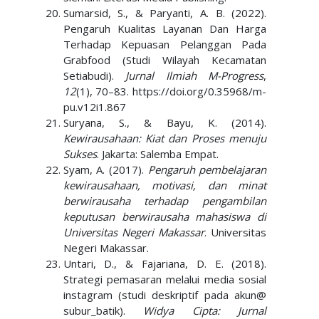
Sumarsid, S., & Paryanti, A. B. (2022).
Pengaruh Kualitas Layanan Dan Harga
Terhadap Kepuasan Pelanggan Pada
Grabfood (Studi Wilayah Kecamatan
Setiabudi).
Jurnal Ilmiah M-Progress
,
12
(1), 70–83. https://doi.org/0.35968/m-
pu.v12i1.867
Suryana, S., & Bayu, K. (2014).
Kewirausahaan: Kiat dan Proses menuju
Sukses
. Jakarta: Salemba Empat.
Syam, A. (2017).
Pengaruh pembelajaran
kewirausahaan, motivasi, dan minat
berwirausaha terhadap pengambilan
keputusan berwirausaha mahasiswa di
Universitas Negeri Makassar
. Universitas
Negeri Makassar.
Untari, D., & Fajariana, D. E. (2018).
Strategi pemasaran melalui media sosial
instagram (studi deskriptif pada akun@
subur_batik).
Widya Cipta: Jurnal