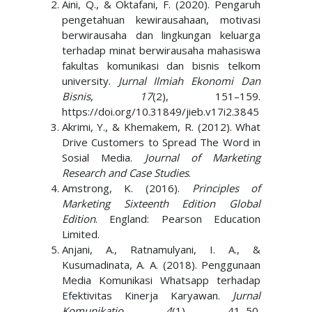
Aini, Q., & Oktafani, F. (2020). Pengaruh
pengetahuan kewirausahaan, motivasi
berwirausaha dan lingkungan keluarga
terhadap minat berwirausaha mahasiswa
fakultas komunikasi dan bisnis telkom
university.
Jurnal Ilmiah Ekonomi Dan
Bisnis
,
17
(2), 151–159.
https://doi.org/10.31849/jieb.v17i2.3845
Akrimi, Y., & Khemakem, R. (2012). What
Drive Customers to Spread The Word in
Sosial Media.
Journal of Marketing
Research and Case Studies
.
Amstrong, K. (2016).
Principles of
Marketing Sixteenth Edition Global
Edition
. England: Pearson Education
Limited.
Anjani, A., Ratnamulyani, I. A., &
Kusumadinata, A. A. (2018). Penggunaan
Media Komunikasi Whatsapp terhadap
Efektivitas Kinerja Karyawan.
Jurnal
Komunikatio
,
4
(1), 41–50.