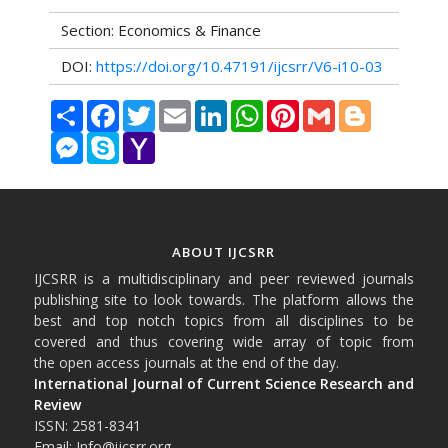
Section: Economics & Finance
DOI:
https://doi.org/10.47191/ijcsrr/V6-i10-03
Share
Facebook
Twitter
Email
LinkedIn
WhatsApp
Pinterest
Gmail
Blogger
Messenger
Skype
Yahoo
Mail
ABOUT IJCSRR
IJCSRR is a multidisciplinary and peer reviewed journals
publishing site to look towards. The platform allows the
best and top notch topics from all disciplines to be
covered and thus covering wide array of topic from
the open access journals at the end of the day.
International Journal of Current Science Research and
Review
ISSN: 2581-8341
Email: Info@ijcsrr.org