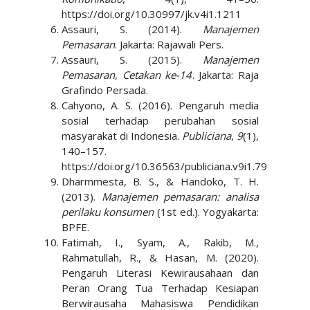
https://doi.org/10.30997/jk.v4i1.1211
Assauri, S. (2014).
Manajemen
Pemasaran
. Jakarta: Rajawali Pers.
Assauri, S. (2015).
Manajemen
Pemasaran, Cetakan ke-14
. Jakarta: Raja
Grafindo Persada.
Cahyono, A. S. (2016). Pengaruh media
sosial terhadap perubahan sosial
masyarakat di Indonesia.
Publiciana
,
9
(1),
140–157.
https://doi.org/10.36563/publiciana.v9i1.79
Dharmmesta, B. S., & Handoko, T. H.
(2013).
Manajemen pemasaran: analisa
perilaku konsumen
(1st ed.). Yogyakarta:
BPFE.
Fatimah, I., Syam, A., Rakib, M.,
Rahmatullah, R., & Hasan, M. (2020).
Pengaruh Literasi Kewirausahaan dan
Peran Orang Tua Terhadap Kesiapan
Berwirausaha Mahasiswa Pendidikan