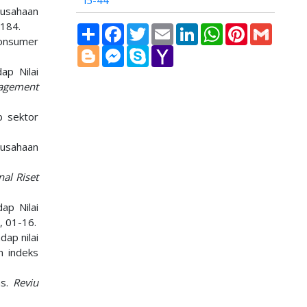
i5-44
rusahaan
-184.
Share
Facebook
Twitter
Email
LinkedIn
WhatsApp
Pinterest
Gmail
Consumer
Blogger
Messenger
Skype
Yahoo
Mail
ap Nilai
agement
b sektor
erusahaan
nal Riset
ap Nilai
), 01-16.
dap nilai
m indeks
as.
Reviu