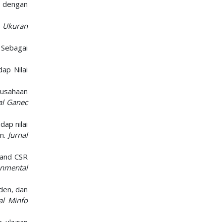
an dengan
i Ukuran
 Sebagai
ap Nilai
rusahaan
al Ganec
dap nilai
an.
Jurnal
, and CSR
onmental
nden, dan
al Minfo