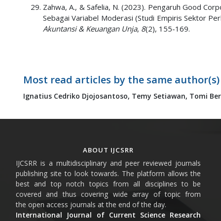
Zahwa, A., & Safelia, N. (2023). Pengaruh Good Co
Sebagai Variabel Moderasi (Studi Empiris Sektor P
Akuntansi & Keuangan Unja
,
8
(2), 155-169.
Most read articles by the same author(s)
Ignatius Cedriko Djojosantoso,
Temy Setiawan,
Tomi Be
ABOUT IJCSRR
IJCSRR is a multidisciplinary and peer reviewed journals
publishing site to look towards. The platform allows the
best and top notch topics from all disciplines to be
covered and thus covering wide array of topic from
the open access journals at the end of the day.
International Journal of Current Science Research