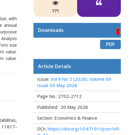
171
lue, with
he annual
Downloads
urposive
 Analysis
PDF
Firm size
rm value.
rm value.
Article Details
Issue:
Vol 9 No 5 (2026): Volume 09
Issue 05 May 2026
Page No.: 2702-2712
Published : 20 May 2026
Section: Economics & Finance
bilitas,
, 11817-
DOI:
https://doi.org/10.47191/ijcsrr/V9-