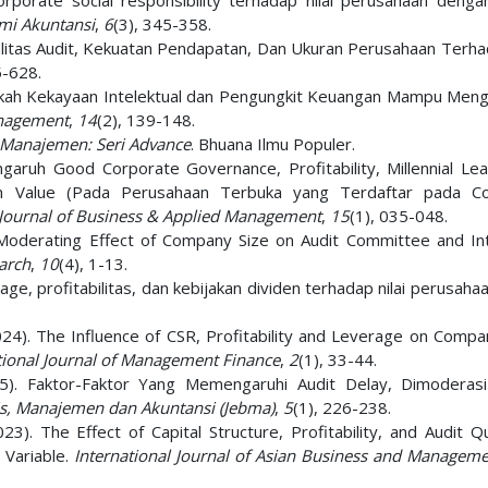
corporate social responsibility terhadap nilai perusahaan denga
mi Akuntansi
,
6
(3), 345-358.
ualitas Audit, Kekuatan Pendapatan, Dan Ukuran Perusahaan Terhad
5-628.
Apakah Kekayaan Intelektual dan Pengungkit Keuangan Mampu Men
anagement
,
14
(2), 139-148.
 Manajemen: Seri Advance
. Bhuana Ilmu Populer.
Pengaruh Good Corporate Governance, Profitability, Millennial Le
m Value (Pada Perusahaan Terbuka yang Terdaftar pada Co
Journal of Business & Applied Management
,
15
(1), 035-048.
. Moderating Effect of Company Size on Audit Committee and Int
arch
,
10
(4), 1-13.
age, profitabilitas, dan kebijakan dividen terhadap nilai perusaha
 (2024). The Influence of CSR, Profitability and Leverage on Comp
ational Journal of Management Finance
,
2
(1), 33-44.
025). Faktor-Faktor Yang Memengaruhi Audit Delay, Dimoderas
is, Manajemen dan Akuntansi (Jebma)
,
5
(1), 226-238.
3). The Effect of Capital Structure, Profitability, and Audit Qu
 Variable.
International Journal of Asian Business and Managem