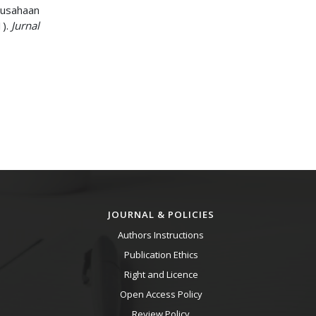
rusahaan
1).
Jurnal
JOURNAL & POLICIES
Authors Instructions
Publication Ethics
Right and Licence
Open Access Policy
Review Policy