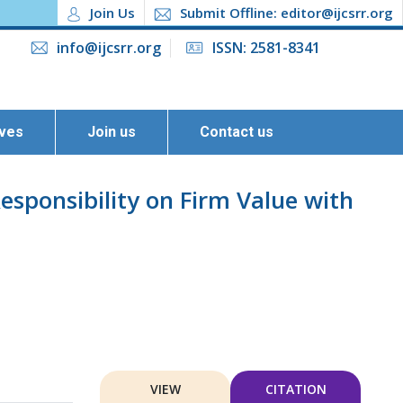
Join Us
Submit Offline: editor@ijcsrr.org
info@ijcsrr.org
ISSN: 2581-8341
ives
Join us
Contact us
esponsibility on Firm Value with
VIEW
CITATION