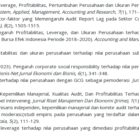
h Leverage, Profitabilitas, Pertumbuhan Perusahaan dan Ukuran Pe
System, Applied, Management, Accounting and Research
,
7
(1), 171
Faktor-faktor yang Memengaruhi Audit Report Lag pada Sektor 
)
,
8
(2), 1505-1515.
ngaruh Profitabilitas, Leverage, dan Ukuran Perusahaan terhad
i Bursa Efek Indonesia Periode 2018–2020).
Accounting and Man
itabilitas dan ukuran perusahaan terhadap nilai perusahaan su
. (2023). Pengaruh corporate social responsibility terhadap nilai p
isnis-Net Jurnal Ekonomi dan Bisnis
,
6
(1), 341-348.
SR terhadap nilai perusahaan dengan GCG sebagai pemoderasi.
Jur
epemilikan Manajerial, Kualitas Audit, Dan Profitabilitas Terhad
l Intervening.
Jurnal Riset Manajemen Dan Ekonomi (Jrime)
,
1
(1
isaris independen, kepemilikan manajerial dan komite audit terha
l moderasi:(studi empiris pada perusahaan yang terdaftar dala
tala
,
5
(2), 111-129.
leverage terhadap nilai perusahaan yang dimediasi profitabilit