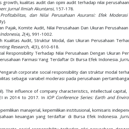
s growth, kualitas audit dan opini audit terhadap nilai perusaha
n: Jurnal Ilmiah Akuntansi
, 157-178.
Profitabilitas, dan Nilai Perusahaan Asuransi: Efek Moderas
ty).
an Pajak, Komite Audit, Nilai Perusahaan Dan Ukuran Perusahaan
 Indonesia
,
2
(4), 991-1002.
ruh Kualitas Audit, Struktur Modal, dan Ukuran Perusahaan Terhad
nting Research
,
4
(3), 610-618.
cial Responsibility Terhadap Nilai Perusahaan Dengan Ukuran Pe
Perusahaan Farmasi Yang Terdaftar Di Bursa Efek Indonesia.
Jurn
. Pengaruh corporate social responsibility dan struktur modal terha
ilitas sebagai variabel moderasi pada perusahaan pertambang
. The influence of company characteristics, intellectual capital
EI in 2014 to 2017. In
IOP Conference Series: Earth and Envir
pemilikan manajerial, kepemilikan institusional, komisaris indepe
usahaan keuangan yang terdaftar di Bursa Efek Indonesia.
Jurn