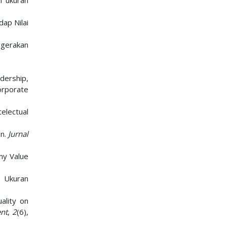
n ukuran
ap Nilai
ggerakan
adership,
rporate
electual
an.
Jurnal
any Value
i Ukuran
ality on
ent
,
2
(6),