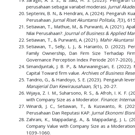
Saragih, A. S. S., & Said, H. S. (2023). Pengaruh 
perusahaan sebagai variabel moderasi.
Jurnal Akade
Septerini, B. N., & Hendrani, A. (2024). Pengaruh K
Perusahaan.
Jurnal Riset Akuntansi Politala
,
7
(3), 61
Setiawan, T., Mathue, M., & Purwanti, A. (2021). 
Nilai Perusahaan?.
Journal of Business & Applied M
Setiawan, T., & Purwanti, A. (2021).
Mahir Akuntansi
Setiawan, T., Selly, L. J., & Harianto, D. (2022). 
Family Ownership, Dan Firm Size Terhadap Fir
Governance Perception Index Periode 2017-2020).
Simandjuntak, J. B. P., & Murwaningsari, E. (2022)
Capital Toward firm value.
Archives of Business Rese
Tandrio, G., & Handoyo, S. E. (2023). Pengaruh lever
Manajerial Dan Kewirausahaan
,
5
(1), 20-27.
Wijaya, Z. I. M., Suharsono, R. S., & Afroh, I. K. F.
with Company Size as a Moderator.
Finance: Intern
Winardi, J. C., Setiawan, T., & Kuswanto, R. (2
Perusahaan Dan Reputasi KAP.
Jurnal Ekonomi Bisn
Zahrani, K., Mappadang, A., & Mappadang, J. L. (202
Company Value with Company Size as a Moderation
1039-1060.