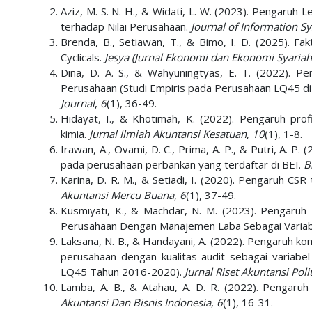
Aziz, M. S. N. H., & Widati, L. W. (2023). Pengaru
terhadap Nilai Perusahaan.
Journal of Information 
Brenda, B., Setiawan, T., & Bimo, I. D. (2025). 
Cyclicals.
Jesya (Jurnal Ekonomi dan Ekonomi Syariah
Dina, D. A. S., & Wahyuningtyas, E. T. (2022). Pe
Perusahaan (Studi Empiris pada Perusahaan LQ45 d
Journal
,
6
(1), 36-49.
Hidayat, I., & Khotimah, K. (2022). Pengaruh prof
kimia.
Jurnal Ilmiah Akuntansi Kesatuan
,
10
(1), 1-8.
Irawan, A., Ovami, D. C., Prima, A. P., & Putri, A. P
pada perusahaan perbankan yang terdaftar di BEI.
B
Karina, D. R. M., & Setiadi, I. (2020). Pengaruh C
Akuntansi Mercu Buana
,
6
(1), 37-49.
Kusmiyati, K., & Machdar, N. M. (2023). Pengaruh K
Perusahaan Dengan Manajemen Laba Sebagai Variabe
Laksana, N. B., & Handayani, A. (2022). Pengaruh kom
perusahaan dengan kualitas audit sebagai variabe
LQ45 Tahun 2016-2020).
Jurnal Riset Akuntansi Poli
Lamba, A. B., & Atahau, A. D. R. (2022). Pengaruh 
Akuntansi Dan Bisnis Indonesia
,
6
(1), 16-31.