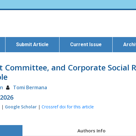
Submit Article
Current Issue
Arch
it Committee, and Corporate Social R
le
an
Tomi Bermana
 2026
2 |
Google Scholar
|
Crossref doi for this article
Authors Info