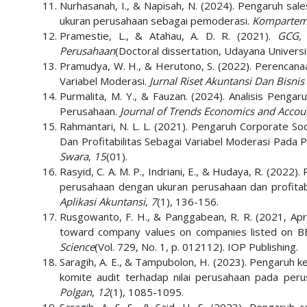
Nurhasanah, I., & Napisah, N. (2024). Pengaruh sale
ukuran perusahaan sebagai pemoderasi.
Komparteme
Pramestie, L., & Atahau, A. D. R. (2021).
GCG, 
Perusahaan
(Doctoral dissertation, Udayana Universi
Pramudya, W. H., & Herutono, S. (2022). Perencana
Variabel Moderasi.
Jurnal Riset Akuntansi Dan Bisnis
Purmalita, M. Y., & Fauzan. (2024). Analisis Penga
Perusahaan.
Journal of Trends Economics and Accou
Rahmantari, N. L. L. (2021). Pengaruh Corporate So
Dan Profitabilitas Sebagai Variabel Moderasi Pada 
Swara
,
15
(01).
Rasyid, C. A. M. P., Indriani, E., & Hudaya, R. (2022)
perusahaan dengan ukuran perusahaan dan profitab
Aplikasi Akuntansi
,
7
(1), 136-156.
Rusgowanto, F. H., & Panggabean, R. R. (2021, April)
toward company values on companies listed on B
Science
(Vol. 729, No. 1, p. 012112). IOP Publishing.
Saragih, A. E., & Tampubolon, H. (2023). Pengaruh ke
komite audit terhadap nilai perusahaan pada per
Polgan
,
12
(1), 1085-1095.