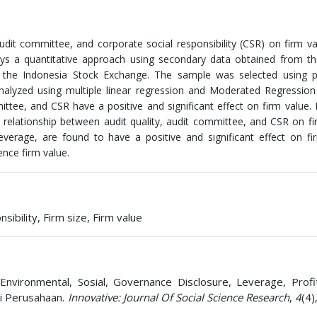
udit committee, and corporate social responsibility (CSR) on firm va
oys a quantitative approach using secondary data obtained from t
on the Indonesia Stock Exchange. The sample was selected using p
nalyzed using multiple linear regression and Moderated Regression
ittee, and CSR have a positive and significant effect on firm value. 
 relationship between audit quality, audit committee, and CSR on fi
 leverage, are found to have a positive and significant effect on fi
uence firm value.
ibility, Firm size, Firm value
 Environmental, Sosial, Governance Disclosure, Leverage, Profita
ai Perusahaan.
Innovative: Journal Of Social Science Research
,
4
(4)