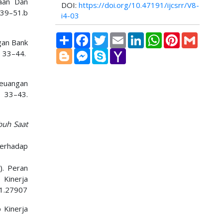
naan Dan
DOI:
https://doi.org/10.47191/ijcsrr/V8-
 39–51.b
i4-03
Share
Facebook
Twitter
Email
LinkedIn
WhatsApp
Pinterest
Gmail
gan Bank
Blogger
Messenger
Skype
Yahoo
33–44.
Mail
Keuangan
, 33–43.
buh Saat
Terhadap
2). Peran
Kinerja
i1.27907
 Kinerja