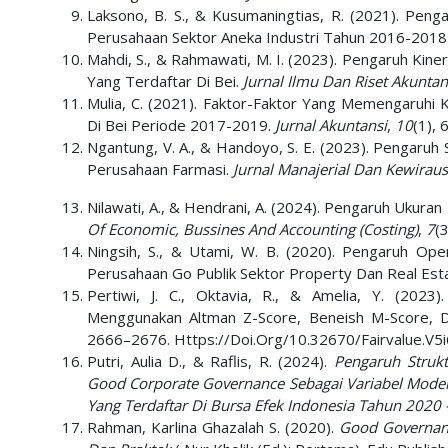
Laksono, B. S., & Kusumaningtias, R. (2021). Pe
Perusahaan Sektor Aneka Industri Tahun 2016-2018
Mahdi, S., & Rahmawati, M. I. (2023). Pengaruh K
Yang Terdaftar Di Bei.
Jurnal Ilmu Dan Riset Akuntansi
Mulia, C. (2021). Faktor-Faktor Yang Memengaruhi
Di Bei Periode 2017-2019.
Jurnal Akuntansi
,
10
(1),
Ngantung, V. A., & Handoyo, S. E. (2023). Pengaru
Perusahaan Farmasi.
Jurnal Manajerial Dan Kewirau
Nilawati, A., & Hendrani, A. (2024). Pengaruh Ukur
Of Economic, Bussines And Accounting (Costing)
,
7
(
Ningsih, S., & Utami, W. B. (2020). Pengaruh Op
Perusahaan Go Publik Sektor Property Dan Real Est
Pertiwi, J. C., Oktavia, R., & Amelia, Y. (202
Menggunakan Altman Z-Score, Beneish M-Score, 
2666–2676. Https://Doi.Org/10.32670/Fairvalue.V5
Putri, Aulia D., & Raflis, R. (2024).
Pengaruh Struk
Good Corporate Governance Sebagai Variabel Modera
Yang Terdaftar Di Bursa Efek Indonesia Tahun 2020
Rahman, Karlina Ghazalah S. (2020).
Good Governanc