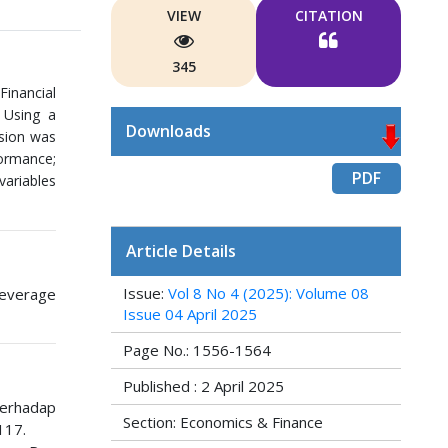
VIEW
CITATION
345
Financial
 Using a
Downloads
ssion was
formance;
PDF
variables
Article Details
Issue:
Vol 8 No 4 (2025): Volume 08
Beverage
Issue 04 April 2025
Page No.: 1556-1564
Published : 2 April 2025
Terhadap
Section: Economics & Finance
117.