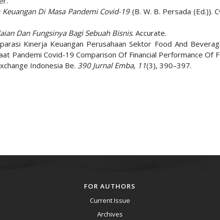
er.
a Keuangan Di Masa Pandemi Covid-19
(B. W. B. Persada (Ed.)). 
laian Dan Fungsinya Bagi Sebuah Bisnis
. Accurate.
 Komparasi Kinerja Keuangan Perusahaan Sektor Food And Bevera
saat Pandemi Covid-19 Comparison Of Financial Performance Of 
Exchange Indonesia Be.
390 Jurnal Emba
,
11
(3), 390–397.
FOR AUTHORS
Current Issue
Archives