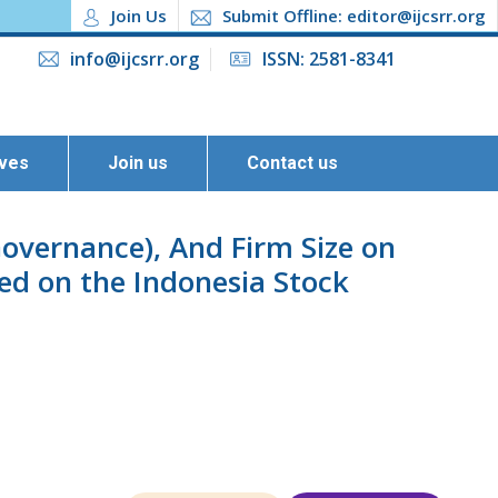
Join Us
Submit Offline: editor@ijcsrr.org
info@ijcsrr.org
ISSN: 2581-8341
ives
Join us
Contact us
Governance), And Firm Size on
ed on the Indonesia Stock