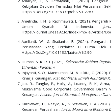
Amaliyah, F., & Herwiyanti, E. (2020). Pengaru
Kebijakan Deviden Terhadap Nilai Perusahaan Se
Https://Doi.Org/10.33633/Jpeb.V5i1.2783
Amelinda, T. N., & Rachmawati, L. (2021). Pengar
Umum Syariah Di Indonesia.
Ju
Https://Journal.Unesa.Ac.Id/Index.Php/Jei/Article
Aprilianti, W., & Sisdianto, E. (2024). Penga
Perusahaan Yang Terdaftar Di Bursa Efek I
Https://Doi.Org/10.61132/Jubikin.V1i2.90
Humas, S. K. R. I. (2021).
Sekretariat Kabinet Repu
Dihantam Pandemi
.
Injayanti, S. O., Maemumah, M., & Lukita, C. (202
Kinerja Keuangan.
Kia : Konfrensi Ilmiah Akuntansi X
Jao, R., Tangke, P., Holly, A., Loandy, B. K., Atma, 
Mekanisme Good Corporate Governance Dalam Me
Keuangan.
Assets : Jurnal Ekonomi, Manajemen Dan 
Kurniawati, H., Rasyid, R., & Setiawan, F. A. (202
Keuangan Perusahaan.
Jurnal Muara Ilmu Ekonomi D