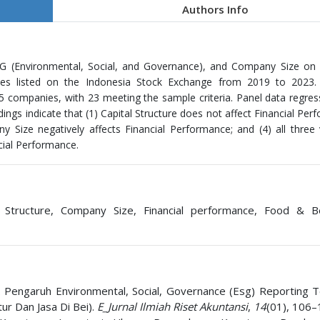
Authors Info
SG (Environmental, Social, and Governance), and Company Size on 
s listed on the Indonesia Stock Exchange from 2019 to 2023.
95 companies, with 23 meeting the sample criteria. Panel data regre
dings indicate that (1) Capital Structure does not affect Financial Per
ny Size negatively affects Financial Performance; and (4) all three 
ncial Performance.
l Structure, Company Size, Financial performance, Food & 
25). Pengaruh Environmental, Social, Governance (Esg) Reporting 
ur Dan Jasa Di Bei).
E_Jurnal Ilmiah Riset Akuntansi
,
14
(01), 106–