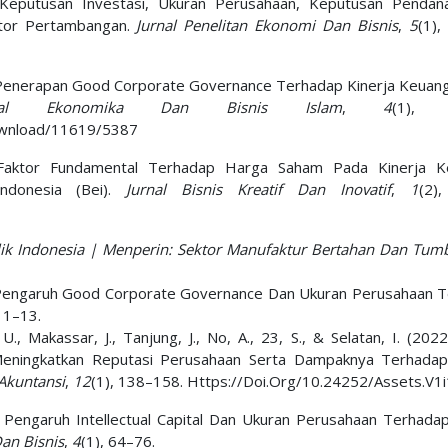
h Keputusan Investasi, Ukuran Perusahaan, Keputusan Penda
ktor Pertambangan.
Jurnal Penelitan Ekonomi Dan Bisnis
,
5
(1),
uh Penerapan Good Corporate Governance Terhadap Kinerja Keuan
rnal Ekonomika Dan Bisnis Islam
,
4
(1), 
/Download/11619/5387
ruh Faktor Fundamental Terhadap Harga Saham Pada Kinerja 
ndonesia (Bei).
Jurnal Bisnis Kreatif Dan Inovatif
,
1
(2)
blik Indonesia | Menperin: Sektor Manufaktur Bertahan Dan Tum
0). Pengaruh Good Corporate Governance Dan Ukuran Perusahaan 
, 1–13.
U., Makassar, J., Tanjung, J., No, A., 23, S., & Selatan, I. (202
ningkatkan Reputasi Perusahaan Serta Dampaknya Terhadap 
Akuntansi
,
12
(1), 138–158. Https://Doi.Org/10.24252/Assets.V1
0). Pengaruh Intellectual Capital Dan Ukuran Perusahaan Terhadap
an Bisnis
,
4
(1), 64–76.