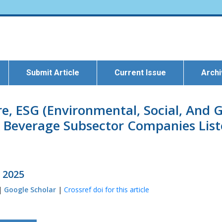
Submit Article
Current Issue
Arch
re, ESG (Environmental, Social, And 
 Beverage Subsector Companies List
l 2025
 |
Google Scholar
|
Crossref doi for this article