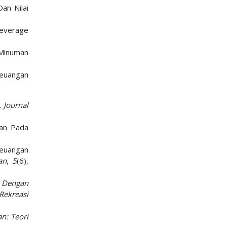
an Nilai
Beverage
 Minuman
Keuangan
.
Journal
gan Pada
Keuangan
an
,
5
(6),
n Dengan
Rekreasi
n: Teori