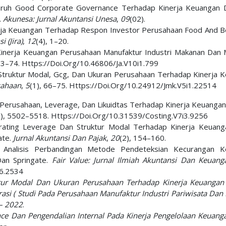
ngaruh Good Corporate Governance Terhadap Kinerja Keuangan D
.
Akunesa: Jurnal Akuntansi Unesa
,
09
(02).
inerja Keuangan Terhadap Respon Investor Perusahaan Food And 
 (Jira)
,
12
(4), 1–20.
 Kinerja Keuangan Perusahaan Manufaktur Industri Makanan Dan
 63–74. Https://Doi.Org/10.46806/Ja.V10i1.799
h Struktur Modal, Gcg, Dan Ukuran Perusahaan Terhadap Kinerja 
sahaan
,
5
(1), 66–75. Https://Doi.Org/10.24912/Jmk.V5i1.22514
an Perusahaan, Leverage, Dan Likuidtas Terhadap Kinerja Keuangan
3), 5502–5518. Https://Doi.Org/10.31539/Costing.V7i3.9256
erating Leverage Dan Struktur Modal Terhadap Kinerja Keuan
ate.
Jurnal Akuntansi Dan Pajak
,
20
(2), 154–160.
3). Analisis Perbandingan Metode Pendeteksian Kecurangan 
Dan Springate.
Fair Value: Jurnal Ilmiah Akuntansi Dan Keuang
i6.2534
tur Modal Dan Ukuran Perusahaan Terhadap Kinerja Keuanga
si ( Studi Pada Perusahaan Manufaktur Industri Pariwisata Dan 
 – 2022
.
e Dan Pengendalian Internal Pada Kinerja Pengelolaan Keuanga